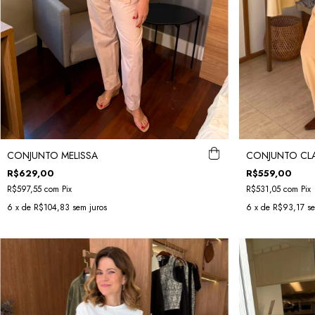
CONJUNTO MELISSA
CONJUNTO CLA
R$629,00
R$559,00
R$597,55
com
Pix
R$531,05
com
Pix
6
x de
R$104,83
sem juros
6
x de
R$93,17
se