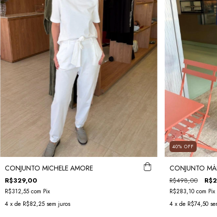
40
%
OFF
CONJUNTO MICHELE AMORE
CONJUNTO MÁ
R$329,00
R$498,00
R$2
R$312,55
com
Pix
R$283,10
com
Pix
4
x de
R$82,25
sem juros
4
x de
R$74,50
se