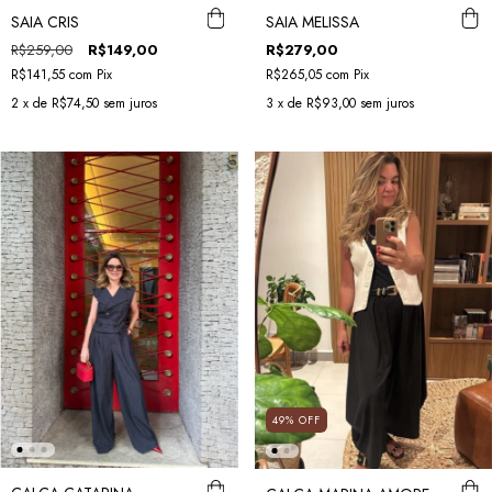
SAIA CRIS
SAIA MELISSA
R$259,00
R$149,00
R$279,00
R$141,55
com
Pix
R$265,05
com
Pix
2
x de
R$74,50
sem juros
3
x de
R$93,00
sem juros
49
%
OFF