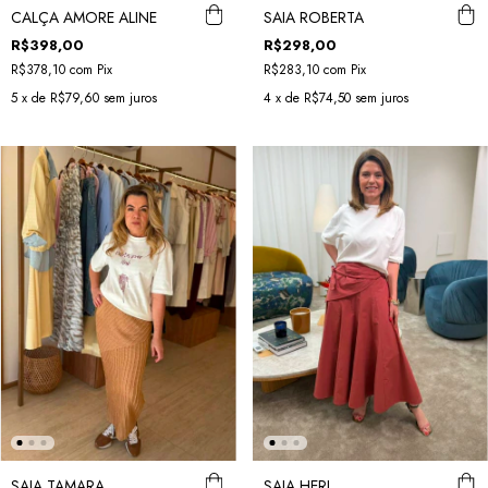
CALÇA AMORE ALINE
SAIA ROBERTA
R$398,00
R$298,00
R$378,10
com
Pix
R$283,10
com
Pix
5
x de
R$79,60
sem juros
4
x de
R$74,50
sem juros
SAIA TAMARA
SAIA HERI