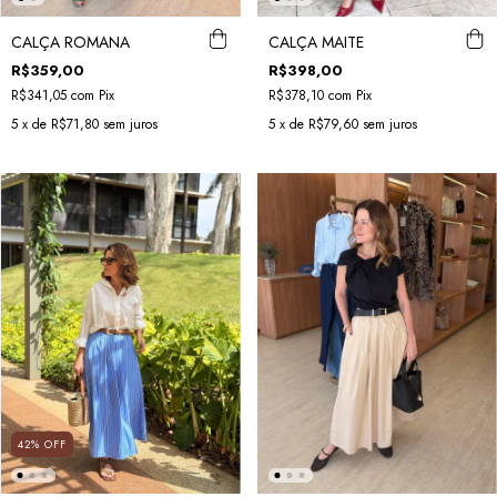
CALÇA ROMANA
CALÇA MAITE
R$359,00
R$398,00
R$341,05
com
Pix
R$378,10
com
Pix
5
x de
R$71,80
sem juros
5
x de
R$79,60
sem juros
42
%
OFF