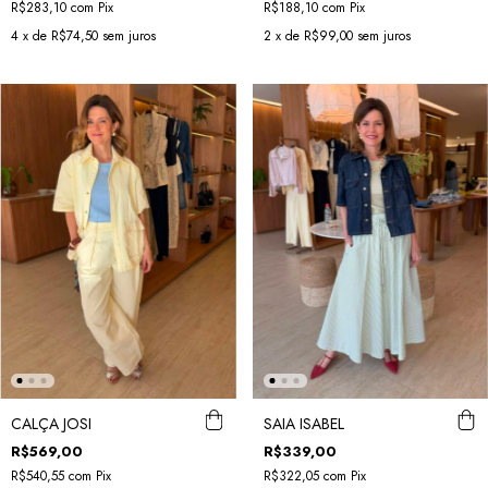
R$283,10
com
Pix
R$188,10
com
Pix
4
x de
R$74,50
sem juros
2
x de
R$99,00
sem juros
CALÇA JOSI
SAIA ISABEL
R$569,00
R$339,00
R$540,55
com
Pix
R$322,05
com
Pix