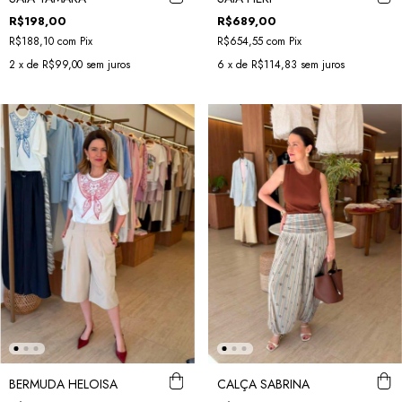
R$198,00
R$689,00
R$188,10
com
Pix
R$654,55
com
Pix
2
x de
R$99,00
sem juros
6
x de
R$114,83
sem juros
BERMUDA HELOISA
CALÇA SABRINA