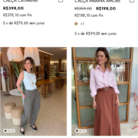
CALÇA CATARINA
CALÇA MARINA AMORE
R$398,00
R$389,00
R$198,00
R$378,10
com
Pix
R$188,10
com
Pix
5
x de
R$79,60
sem juros
+1
2
x de
R$99,00
sem juros