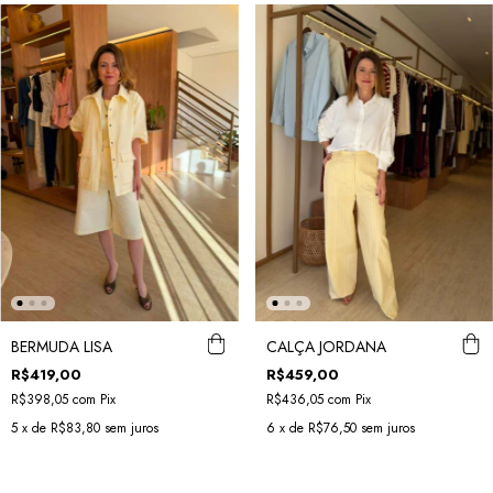
BERMUDA LISA
CALÇA JORDANA
R$419,00
R$459,00
R$398,05
com
Pix
R$436,05
com
Pix
5
x de
R$83,80
sem juros
6
x de
R$76,50
sem juros